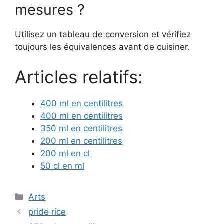
mesures ?
Utilisez un tableau de conversion et vérifiez
toujours les équivalences avant de cuisiner.
Articles relatifs:
400 ml en centilitres
400 ml en centilitres
350 ml en centilitres
200 ml en centilitres
200 ml en cl
50 cl en ml
Catégories
Arts
pride rice