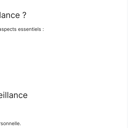
lance ?
aspects essentiels :
eillance
rsonnelle.