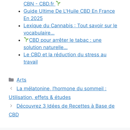
CBN - CBD.fr
Guide Ultime De L'Huile CBD En France
En 2025
Lexique du Cannabis : Tout savoir sur le
vocabulaire…
CBD pour arrêter le tabac : une
solution naturelle…
Le CBD et la réduction du stress au
travail
Catégories
Arts
La mélatonine, l’hormone du sommeil :
Utilisation, effets & études
Découvrez 3 Idées de Recettes à Base de
CBD