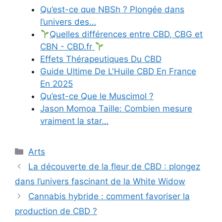
Qu’est-ce que NBSh ? Plongée dans
l’univers des…
Quelles différences entre CBD, CBG et
CBN - CBD.fr
Effets Thérapeutiques Du CBD
Guide Ultime De L'Huile CBD En France
En 2025
Qu’est-ce Que le Muscimol ?
Jason Momoa Taille: Combien mesure
vraiment la star…
Catégories
Arts
La découverte de la fleur de CBD : plongez
dans l’univers fascinant de la White Widow
Cannabis hybride : comment favoriser la
production de CBD ?