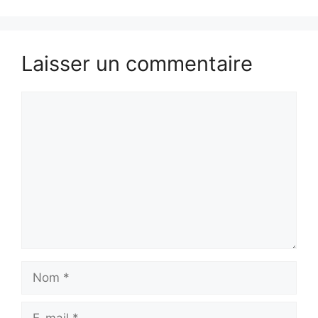
Laisser un commentaire
Commentaire
Nom
E-