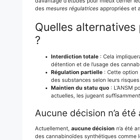
davantage d’
études
pour mieux cerner leu
des
mesures régulatrices
appropriées et 
Quelles alternatives
?
Interdiction totale
: Cela impliquer
détention et de l’usage des cannab
Régulation partielle
: Cette option 
des substances selon leurs risques 
Maintien du statu quo
: L’ANSM pou
actuelles, les jugeant
suffisamment
Aucune décision n’a été
Actuellement,
aucune décision
n’a été ar
des cannabinoïdes synthétiques comme l