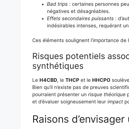
Bad trips
: certaines personnes pe
négatives et désagréables.
Effets secondaires puissants
: d’au
indésirables intenses, requérant un
Ces éléments soulignent l’importance de l
Risques potentiels asso
synthétiques
Le
H4CBD
, le
THCP
et le
HHCPO
soulève
Bien qu’il n’existe pas de preuves scienti
pourraient présenter un
risque théorique
p
et d’évaluer soigneusement leur
impact
po
Raisons d’envisager 