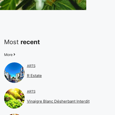
Most
recent
More
ARTS
R Estate
ARTS
Vinaigre Blanc Désherbant Interdit