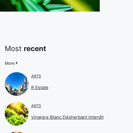
Most
recent
More
ARTS
R Estate
ARTS
Vinaigre Blanc Désherbant Interdit