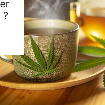
er
 ?