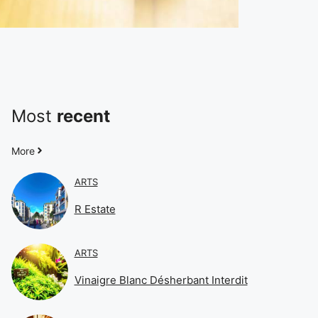
Most
recent
More
ARTS
R Estate
ARTS
Vinaigre Blanc Désherbant Interdit