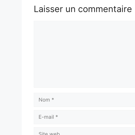
Laisser un commentaire
Commentaire
Nom
E-
mail
Site