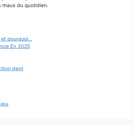
s maux du quotidien.
) et pourquoi…
ance En 2025
ction dent
-être