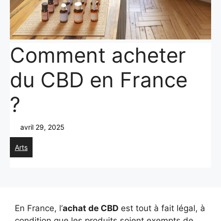
Comment acheter
du CBD en France
?
avril 29, 2025
Arts
En France, l’
achat de CBD
est tout à fait légal, à
condition que les produits soient exempts de