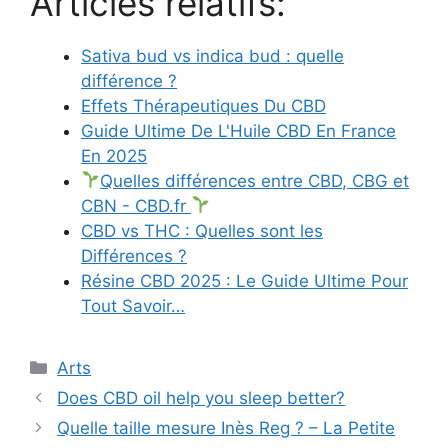
Articles relatifs:
Sativa bud vs indica bud : quelle
différence ?
Effets Thérapeutiques Du CBD
Guide Ultime De L'Huile CBD En France
En 2025
Quelles différences entre CBD, CBG et
CBN - CBD.fr
CBD vs THC : Quelles sont les
Différences ?
Résine CBD 2025 : Le Guide Ultime Pour
Tout Savoir…
Catégories
Arts
Does CBD oil help you sleep better?
Quelle taille mesure Inès Reg ? – La Petite